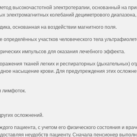
метод высокочастотной электротерапии, основанный на пр
х электромагнитных колебаний дециметрового диапазона,
ика, основанная на воздействии магнитного поля.
е определённых участков человеческого тела ультрафиолет
рических импульсов для оказания лечебного эффекта.
ражения тканей легких и респираторных (дыхательных) отдел
одное насыщение крови. Для предупреждения этих осложне
и лимфоток.
других осложнений.
ждого пациента, с учетом его физического состояния и в
 доставляя неудобств пациенту. Сначала пенсионер выполня