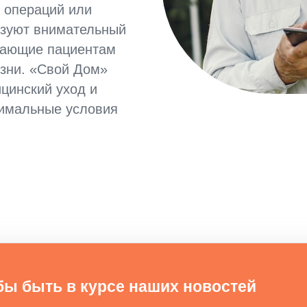
, операций или
ьзуют внимательный
гающие пациентам
изни. «Свой Дом»
цинский уход и
тимальные условия
бы быть в курсе наших новостей