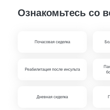
Ознакомьтесь со 
Почасовая сиделка
Бо
Пан
Реабилитация после инсульта
б
Дневная сиделка
П