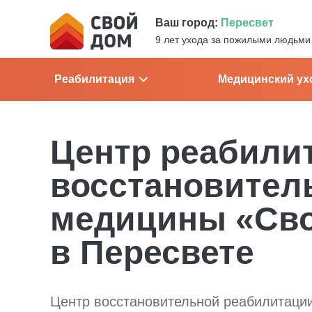
Ваш город:
Пересвет
9 лет ухода за пожилыми людьми
Реабилитация
Медицинский ух
Центр реабили
восстановител
медицины «Св
в Пересвете
Центр восстановительной реабилитации