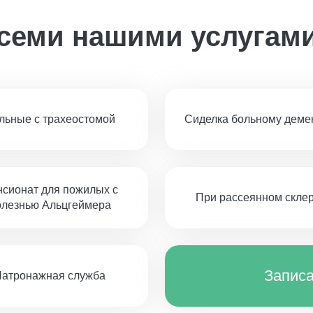
всеми нашими услугам
льные с трахеостомой
Сиделка больному деме
сионат для пожилых с
При рассеянном скле
олезнью Альцгеймера
Записа
атронажная служба