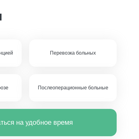
и
нцией
Перевозка больных
розе
Послеоперационные больные
ться на удобное время